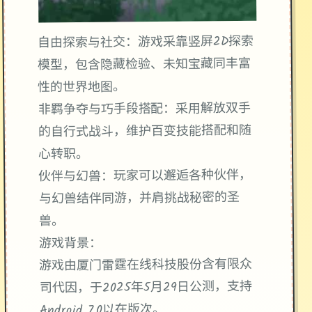
自由探索与社交：游戏采靠竖屏2D探索
模型，包含隐藏检验、未知宝藏同丰富
性的世界地图。
非羁争夺与巧手段搭配：采用解放双手
的自行式战斗，维护百变技能搭配和随
心转职。
伙伴与幻兽：玩家可以邂逅各种伙伴，
与幻兽结伴同游，并肩挑战秘密的圣
兽。
游戏背景：
游戏由厦门雷霆在线科技股份含有限众
司代因，于2025年5月29日公测，支持
Android 7.0以在版次。