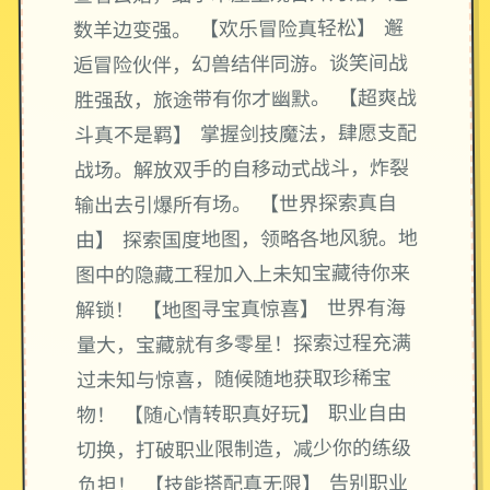
数羊边变强。 【欢乐冒险真轻松】 邂
逅冒险伙伴，幻兽结伴同游。谈笑间战
胜强敌，旅途带有你才幽默。 【超爽战
斗真不是羁】 掌握剑技魔法，肆愿支配
战场。解放双手的自移动式战斗，炸裂
输出去引爆所有场。 【世界探索真自
由】 探索国度地图，领略各地风貌。地
图中的隐藏工程加入上未知宝藏待你来
解锁！ 【地图寻宝真惊喜】 世界有海
量大，宝藏就有多零星！探索过程充满
过未知与惊喜，随候随地获取珍稀宝
物！ 【随心情转职真好玩】 职业自由
切换，打破职业限制造，减少你的练级
负担！ 【技能搭配真无限】 告别职业