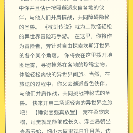
中你并且估计按照邂逅来自各地的伙
伴，与他人们并肩搞战，共同障碍隐秘
的圣兽。 《杖剑传说》就为二款怪轻松
的异世界冒险巧手游。 在这里，你将作
为冒险者，奔针对自由探索坎斯汀世界
的各个某个角落。 你将会在这里拨开地
图迷雾，寻得掉落在各地的珍稀宝物，
体验轻松爽快的异世界间旅。当然，在
旅途的过程中，你又会邂逅各色伙伴，
与他们并肩作战，共同挑战神秘式的圣
兽。 快来开启二场超轻爽的异世界之旅
吧！ 【睡觉变强真放置】 窝在柔软床
榻，睡觉就是能够成长久。浮空岛朝坐
查看云始，细小木屋里观日升月落，边