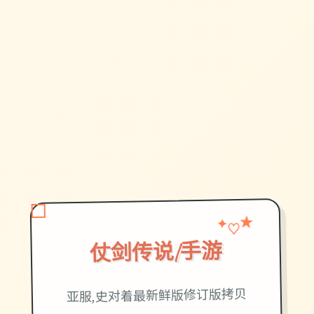
★
♡
✦
仗剑传说|手游
亚服,史对着最新鲜版修订版拷贝