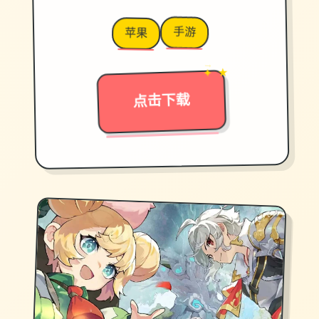
手游
苹果
→
✦ ★
点击下载