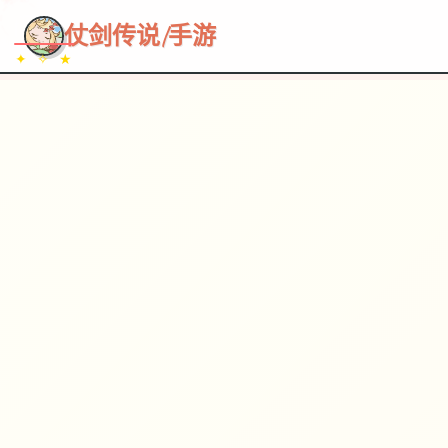
~~~
★
♡
✦
✧
♥
~
→
↗
仗剑传说|手游
✦ ✧ ★