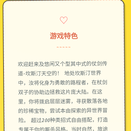
♡
游戏特色
~~~~~
欢迎赶来及悠闲又个型其中式的仗剑传
道-坎斯汀天空的！ 地处坎斯汀世界
中，汝将化身为勇敢的路程者，在杖剑
双子的协助边拯救这片庞大陆。在这
里，你将拨启层层迷雾，寻获散落各地
的珍稀宝物，尝试本由探索的异世界冒
险。 超过200种类招式自由搭配，打造
专属于你的厮杀风格。当时自然，旅途