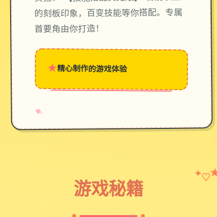
的刻板印象，百变技能等你搭配。专属
首要角由你打造！
★
精心制作的游戏体验
→
✧
♥
♡
✦
游戏秘籍