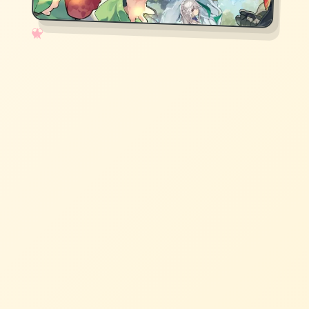
✧
♡
★
♥