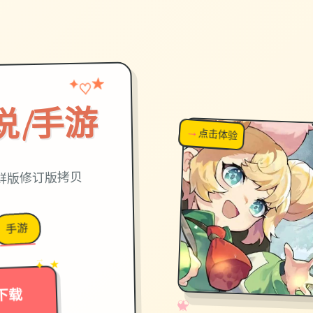
★
✦
♡
说|手游
→
↗
点击体验
超棒！
鲜版修订版拷贝
手游
→
✦ ★
下载
✧
♡
★
♥