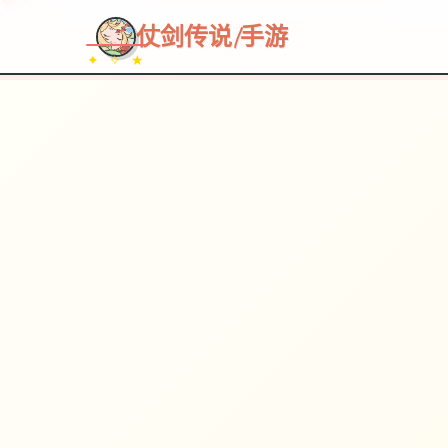
仗剑传说|手游
✦ ✧ ★