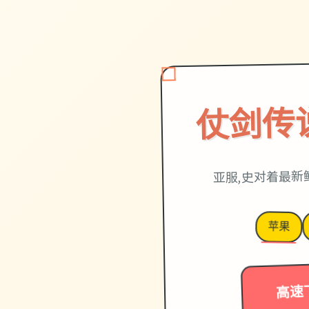
仗剑传
亚服,史对着最新
苹果
高速