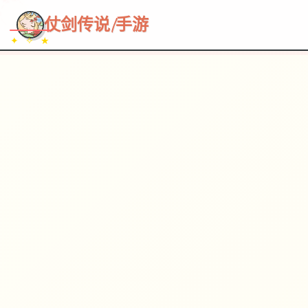
~~~
★
♡
✦
✧
♥
~
→
↗
仗剑传说|手游
✦ ✧ ★