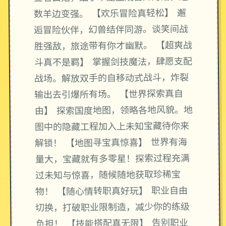
数羊边变强。 【欢乐冒险真轻松】 邂
逅冒险伙伴，幻兽结伴同游。谈笑间战
胜强敌，旅途带有你才幽默。 【超爽战
斗真不是羁】 掌握剑技魔法，肆愿支配
战场。解放双手的自移动式战斗，炸裂
输出去引爆所有场。 【世界探索真自
由】 探索国度地图，领略各地风貌。地
图中的隐藏工程加入上未知宝藏待你来
解锁！ 【地图寻宝真惊喜】 世界有海
量大，宝藏就有多零星！探索过程充满
过未知与惊喜，随候随地获取珍稀宝
物！ 【随心情转职真好玩】 职业自由
切换，打破职业限制造，减少你的练级
负担！ 【技能搭配真无限】 告别职业