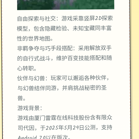
自由探索与社交：游戏采靠竖屏2D探索
模型，包含隐藏检验、未知宝藏同丰富
性的世界地图。
非羁争夺与巧手段搭配：采用解放双手
的自行式战斗，维护百变技能搭配和随
心转职。
伙伴与幻兽：玩家可以邂逅各种伙伴，
与幻兽结伴同游，并肩挑战秘密的圣
兽。
游戏背景：
游戏由厦门雷霆在线科技股份含有限众
司代因，于2025年5月29日公测，支持
Android 7.0以在版次。