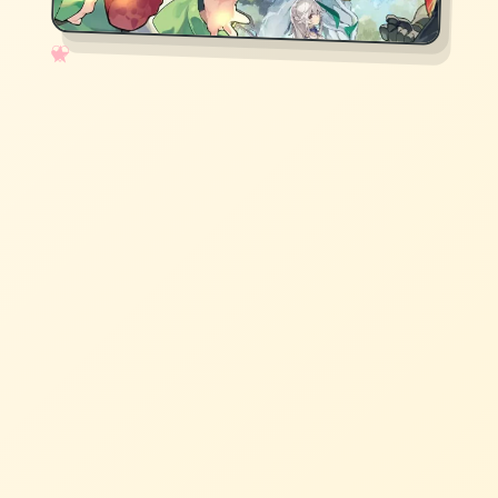
✧
♡
★
♥