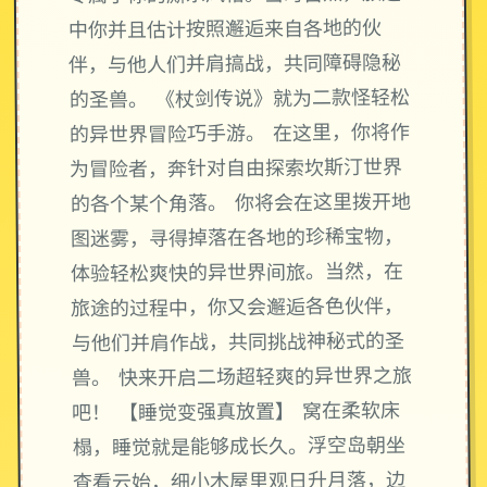
中你并且估计按照邂逅来自各地的伙
伴，与他人们并肩搞战，共同障碍隐秘
的圣兽。 《杖剑传说》就为二款怪轻松
的异世界冒险巧手游。 在这里，你将作
为冒险者，奔针对自由探索坎斯汀世界
的各个某个角落。 你将会在这里拨开地
图迷雾，寻得掉落在各地的珍稀宝物，
体验轻松爽快的异世界间旅。当然，在
旅途的过程中，你又会邂逅各色伙伴，
与他们并肩作战，共同挑战神秘式的圣
兽。 快来开启二场超轻爽的异世界之旅
吧！ 【睡觉变强真放置】 窝在柔软床
榻，睡觉就是能够成长久。浮空岛朝坐
查看云始，细小木屋里观日升月落，边