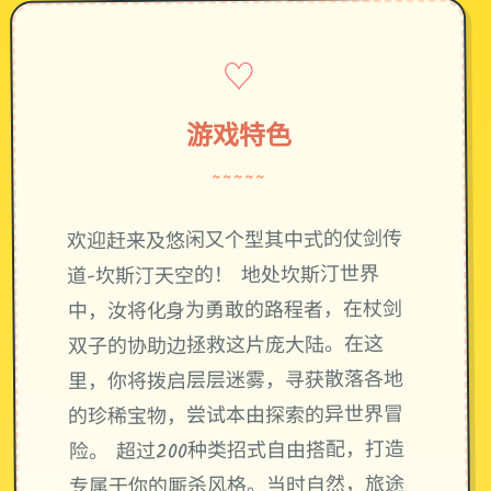
♡
游戏特色
~~~~~
欢迎赶来及悠闲又个型其中式的仗剑传
道-坎斯汀天空的！ 地处坎斯汀世界
中，汝将化身为勇敢的路程者，在杖剑
双子的协助边拯救这片庞大陆。在这
里，你将拨启层层迷雾，寻获散落各地
的珍稀宝物，尝试本由探索的异世界冒
险。 超过200种类招式自由搭配，打造
专属于你的厮杀风格。当时自然，旅途