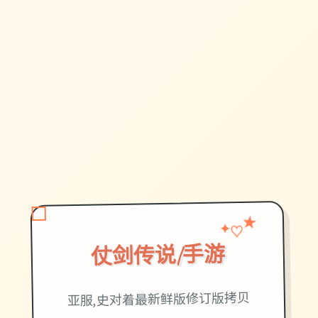
★
♡
✦
仗剑传说|手游
亚服,史对着最新鲜版修订版拷贝