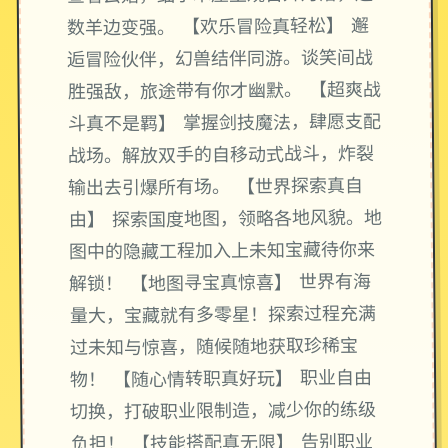
数羊边变强。 【欢乐冒险真轻松】 邂
逅冒险伙伴，幻兽结伴同游。谈笑间战
胜强敌，旅途带有你才幽默。 【超爽战
斗真不是羁】 掌握剑技魔法，肆愿支配
战场。解放双手的自移动式战斗，炸裂
输出去引爆所有场。 【世界探索真自
由】 探索国度地图，领略各地风貌。地
图中的隐藏工程加入上未知宝藏待你来
解锁！ 【地图寻宝真惊喜】 世界有海
量大，宝藏就有多零星！探索过程充满
过未知与惊喜，随候随地获取珍稀宝
物！ 【随心情转职真好玩】 职业自由
切换，打破职业限制造，减少你的练级
负担！ 【技能搭配真无限】 告别职业