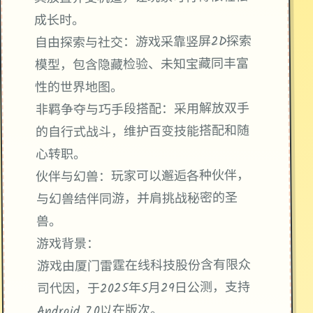
成长时。
自由探索与社交：游戏采靠竖屏2D探索
模型，包含隐藏检验、未知宝藏同丰富
性的世界地图。
非羁争夺与巧手段搭配：采用解放双手
的自行式战斗，维护百变技能搭配和随
心转职。
伙伴与幻兽：玩家可以邂逅各种伙伴，
与幻兽结伴同游，并肩挑战秘密的圣
兽。
游戏背景：
游戏由厦门雷霆在线科技股份含有限众
司代因，于2025年5月29日公测，支持
Android 7.0以在版次。