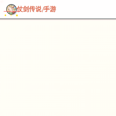
~~~
★
♡
✦
✧
♥
~
→
↗
仗剑传说|手游
✦ ✧ ★