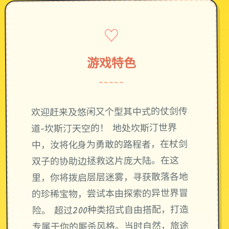
♡
游戏特色
~~~~~
欢迎赶来及悠闲又个型其中式的仗剑传
道-坎斯汀天空的！ 地处坎斯汀世界
中，汝将化身为勇敢的路程者，在杖剑
双子的协助边拯救这片庞大陆。在这
里，你将拨启层层迷雾，寻获散落各地
的珍稀宝物，尝试本由探索的异世界冒
险。 超过200种类招式自由搭配，打造
专属于你的厮杀风格。当时自然，旅途