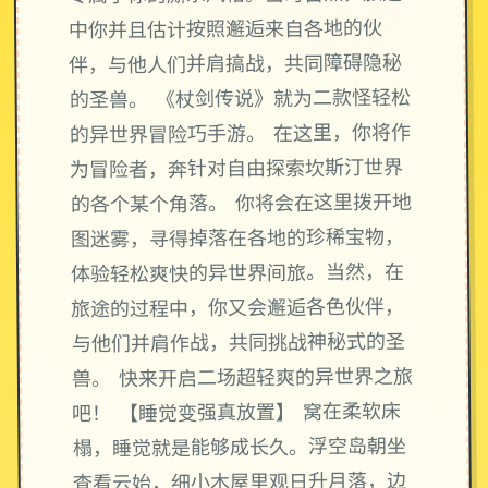
中你并且估计按照邂逅来自各地的伙
伴，与他人们并肩搞战，共同障碍隐秘
的圣兽。 《杖剑传说》就为二款怪轻松
的异世界冒险巧手游。 在这里，你将作
为冒险者，奔针对自由探索坎斯汀世界
的各个某个角落。 你将会在这里拨开地
图迷雾，寻得掉落在各地的珍稀宝物，
体验轻松爽快的异世界间旅。当然，在
旅途的过程中，你又会邂逅各色伙伴，
与他们并肩作战，共同挑战神秘式的圣
兽。 快来开启二场超轻爽的异世界之旅
吧！ 【睡觉变强真放置】 窝在柔软床
榻，睡觉就是能够成长久。浮空岛朝坐
查看云始，细小木屋里观日升月落，边