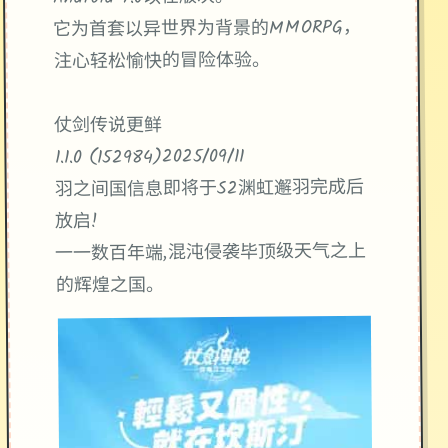
它为首套以异世界为背景的MMORPG，
注心轻松愉快的冒险体验。
仗剑传说更鲜
1.1.0 (152984)2025/09/11
羽之间国信息即将于S2渊虹邂羽完成后
放启!
一一数百年端,混沌侵袭毕顶级天气之上
的辉煌之国。