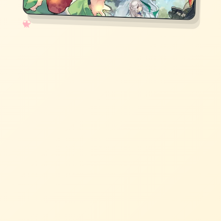
✧
♡
★
♥