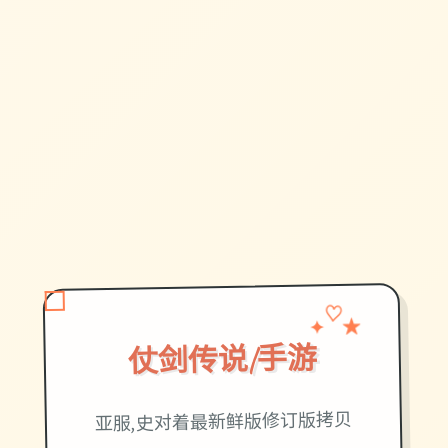
♡
★
✦
仗剑传说|手游
亚服,史对着最新鲜版修订版拷贝