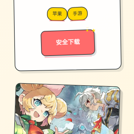
手游
苹果
✦ ★
→
安全下载