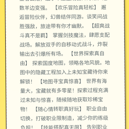
数羊边变强。 【欢乐冒险真轻松】 邂
逅冒险伙伴，幻兽结伴同游。谈笑间战
胜强敌，旅途带有你才幽默。 【超爽战
斗真不是羁】 掌握剑技魔法，肆愿支配
战场。解放双手的自移动式战斗，炸裂
输出去引爆所有场。 【世界探索真自
由】 探索国度地图，领略各地风貌。地
图中的隐藏工程加入上未知宝藏待你来
解锁！ 【地图寻宝真惊喜】 世界有海
量大，宝藏就有多零星！探索过程充满
过未知与惊喜，随候随地获取珍稀宝
物！ 【随心情转职真好玩】 职业自由
切换，打破职业限制造，减少你的练级
负担！ 【技能搭配真无限】 告别职业