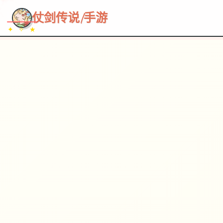
~~~
★
♡
✦
✧
♥
~
→
↗
仗剑传说|手游
✦ ✧ ★