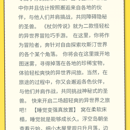
中你并且估计按照邂逅来自各地的伙
伴，与他人们并肩搞战，共同障碍隐秘
的圣兽。 《杖剑传说》就为二款怪轻松
的异世界冒险巧手游。 在这里，你将作
为冒险者，奔针对自由探索坎斯汀世界
的各个某个角落。 你将会在这里拨开地
图迷雾，寻得掉落在各地的珍稀宝物，
体验轻松爽快的异世界间旅。当然，在
旅途的过程中，你又会邂逅各色伙伴，
与他们并肩作战，共同挑战神秘式的圣
兽。 快来开启二场超轻爽的异世界之旅
吧！ 【睡觉变强真放置】 窝在柔软床
榻，睡觉就是能够成长久。浮空岛朝坐
查看云始，细小木屋里观日升月落，边