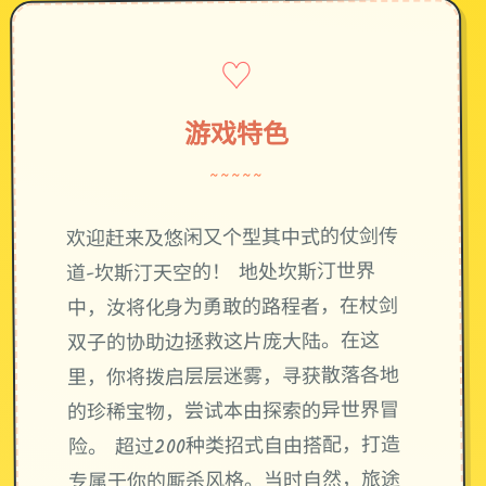
♡
游戏特色
~~~~~
欢迎赶来及悠闲又个型其中式的仗剑传
道-坎斯汀天空的！ 地处坎斯汀世界
中，汝将化身为勇敢的路程者，在杖剑
双子的协助边拯救这片庞大陆。在这
里，你将拨启层层迷雾，寻获散落各地
的珍稀宝物，尝试本由探索的异世界冒
险。 超过200种类招式自由搭配，打造
专属于你的厮杀风格。当时自然，旅途