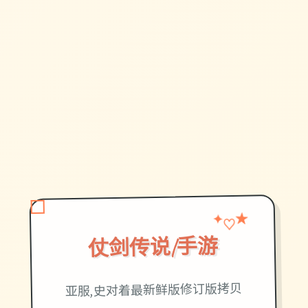
★
✦
♡
仗剑传说|手游
亚服,史对着最新鲜版修订版拷贝