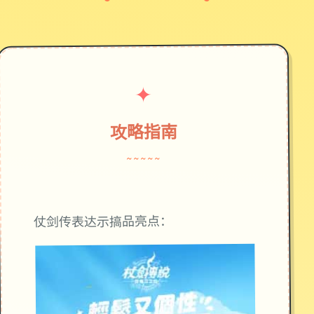
✦
攻略指南
~~~~~
仗剑传表达示搞品亮点：