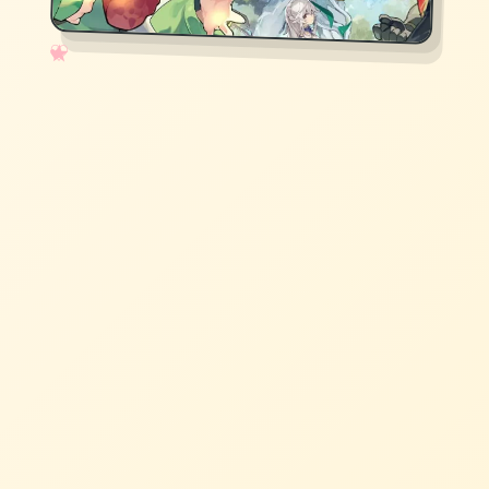
✧
♡
★
♥