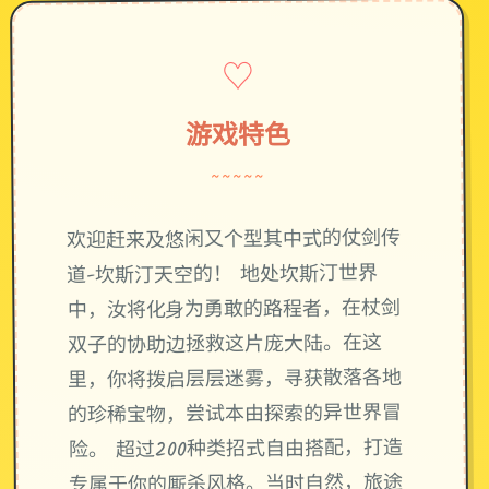
♡
游戏特色
~~~~~
欢迎赶来及悠闲又个型其中式的仗剑传
道-坎斯汀天空的！ 地处坎斯汀世界
中，汝将化身为勇敢的路程者，在杖剑
双子的协助边拯救这片庞大陆。在这
里，你将拨启层层迷雾，寻获散落各地
的珍稀宝物，尝试本由探索的异世界冒
险。 超过200种类招式自由搭配，打造
专属于你的厮杀风格。当时自然，旅途