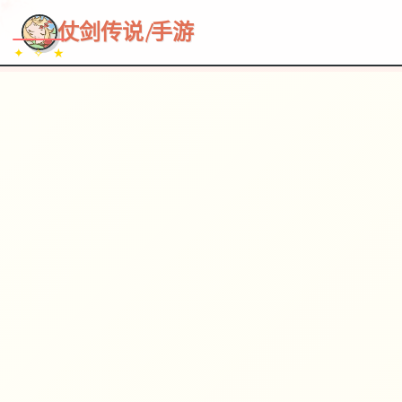
~~~
★
♡
✦
✧
♥
~
→
↗
仗剑传说|手游
✦ ✧ ★