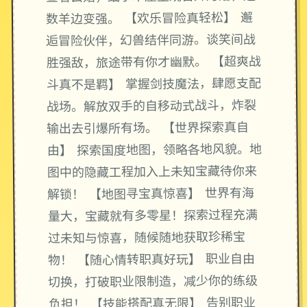
数羊边变强。 【欢乐冒险真轻松】 邂
逅冒险伙伴，幻兽结伴同游。谈笑间战
胜强敌，旅途带有你才幽默。 【超爽战
斗真不是羁】 掌握剑技魔法，肆愿支配
战场。解放双手的自移动式战斗，炸裂
输出去引爆所有场。 【世界探索真自
由】 探索国度地图，领略各地风貌。地
图中的隐藏工程加入上未知宝藏待你来
解锁！ 【地图寻宝真惊喜】 世界有海
量大，宝藏就有多零星！探索过程充满
过未知与惊喜，随候随地获取珍稀宝
物！ 【随心情转职真好玩】 职业自由
切换，打破职业限制造，减少你的练级
负担！ 【技能搭配真无限】 告别职业