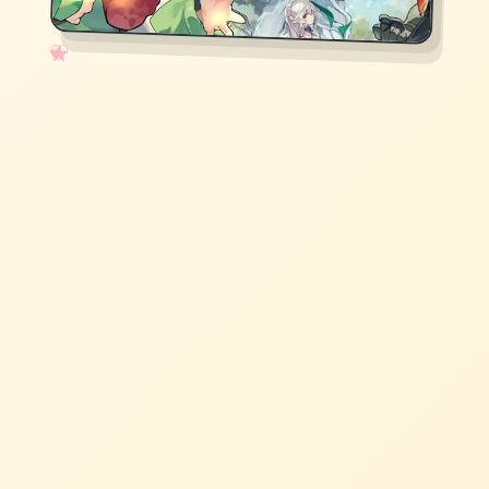
✧
♡
★
♥