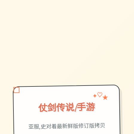
✦
♡
★
仗剑传说|手游
亚服,史对着最新鲜版修订版拷贝