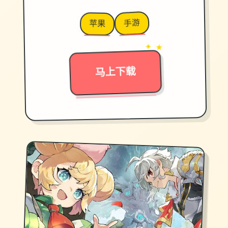
手游
苹果
→
✦ ★
马上下载