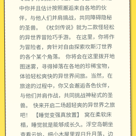
中你并且估计按照邂逅来自各地的伙
伴，与他人们并肩搞战，共同障碍隐秘
的圣兽。 《杖剑传说》就为二款怪轻松
的异世界冒险巧手游。 在这里，你将作
为冒险者，奔针对自由探索坎斯汀世界
的各个某个角落。 你将会在这里拨开地
图迷雾，寻得掉落在各地的珍稀宝物，
体验轻松爽快的异世界间旅。当然，在
旅途的过程中，你又会邂逅各色伙伴，
与他们并肩作战，共同挑战神秘式的圣
兽。 快来开启二场超轻爽的异世界之旅
吧！ 【睡觉变强真放置】 窝在柔软床
榻，睡觉就是能够成长久。浮空岛朝坐
查看云始，细小木屋里观日升月落，边