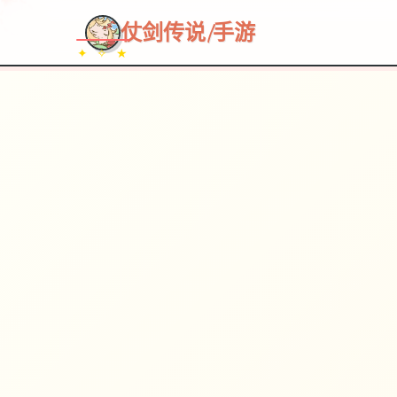
仗剑传说|手游
✦ ✧ ★