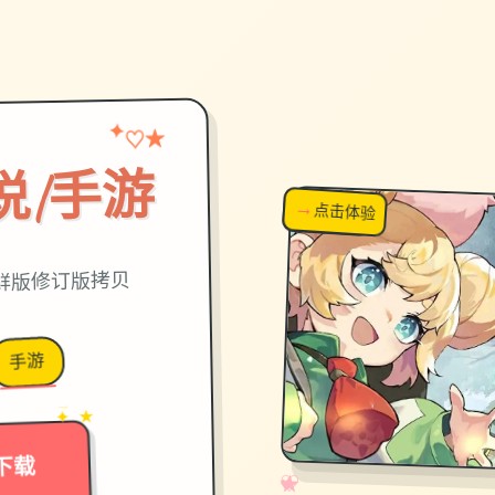
★
✦
♡
说|手游
→
↗
点击体验
超棒！
鲜版修订版拷贝
手游
→
✦ ★
下载
✧
♡
★
♥