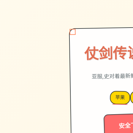
仗剑传
亚服,史对着最新
苹果
安全