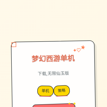
♡
★
✦
梦幻西游单机
下载,无限仙玉版
策略
单机
→
✦ ★