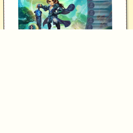
版本还配有手机端文件（有兴趣自行研
究）。 ！
[新增]新增会员卡功能共享仓库.共享召
唤兽仓库.
[优化]同等级法宝只能携带一个，优化
成可携带二个.