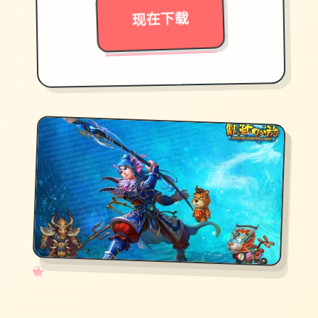
现在下载
✧
♡
★
♥