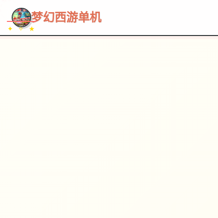
~~~
★
♡
✦
✧
♥
~
→
↗
梦幻西游单机
✦ ✧ ★