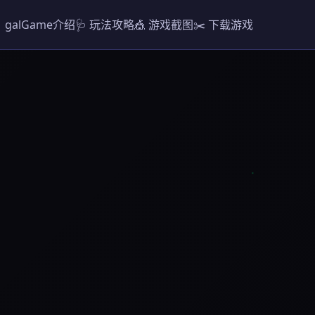
 galGame介绍
🩺 玩法攻略
🎪 游戏截图
✂️ 下载游戏