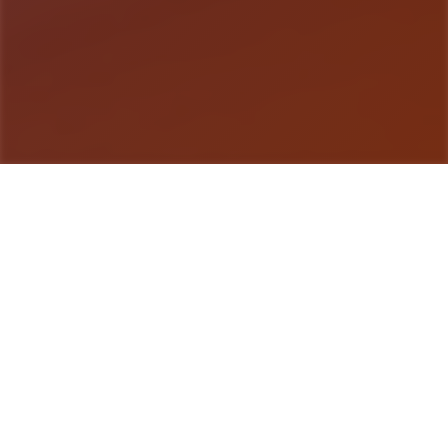
游戏详情
galGame介绍
特工17这是一款由[HEXATAIL]制作的沙盒SLG游
戏，游戏的建模还是很相当精致的，剧情也很丰富，