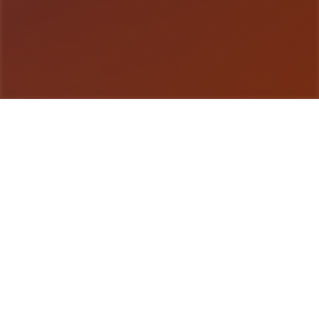
游戏详情
游戏详情
特工17这是一款由[HEXATAIL]制作的沙盒SLG游
戏，游戏的建模还是很相当精致的，剧情也很丰富，