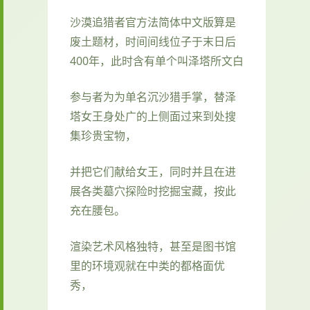
沙漠追猎者官方法简体中文版算是
废土题材，时间间线位子于末日后
400年，此时含有单个叫泽塔所文白
参与者为为单名沉沙猎手掌，替泽
塔女王身处广的上侧面过来到处搜
集珍贵宝物，
并把它们献给女王，同时并且在进
展各类墓穴探险时挖掘宝藏，按此
充在腰包。
渲染艺术风格独特，甚至是图书馆
里的环境观就在中类的都格面优
秀，